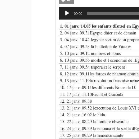
Lecteur
00:00
audio
1.
01 janv. 14.05 les enfants dIsrael en Eg
2.
04 janv. 09.3l Egypte dhier et de demain
3.
04 janv. 10.42 legypte sortira de sa propr
4.
07 janv. 09.23 la bndiction de Yaacov
5.
10 janv. 09.12 nombres et noms
6.
10 janv. 09.56 moshe et l economie de lE
7.
11 janv. 09.54 tsipora et le serpent
8.
12 janv. 09.11les forces de pharaon domin
9.
13 janv. 11.19la revolution francaise actue
10.
17 janv. 09.11les differents Noms de D.
11.
17 janv. 11.10Rechit et Gueoula
12.
21 janv. 09.38
13.
21 janv. 09.52 lexecution de Louis XVI 
14.
21 janv. 16.02 le hida
15.
22 janv. 08.29 la lumiere obscurcie
16.
24 janv. 09.39 la emouna et la sortie dE
17.
25 janv. 09.29 la semence sainte