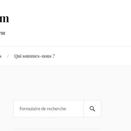
em
lem
s
Qui sommes-nous ?