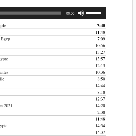
Utilisez
00:00
les
flèches
ypte
7:40
haut/bas
11:48
pour
e Egyp
7:09
augmenter
10:56
ou
13:27
diminuer
gypte
13:57
le
12:13
volume.
antes
10:36
lle
8:50
14:44
8:18
12:37
en 2021
14:20
2:38
11:48
gypte
14:54
14:37