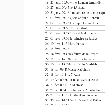
18.
25 janv. 10.00temps humain temps divin
19.
27 janv. 09.45 le 15 shvat
20.
31 janv. 09.16 l ouverture de la mer auj
21.
01 fevr. 09.32 quest-ce quun Hebreu
22.
02 fevr. 09.27 le couple France-Israel
23.
04 fevr. 09.56 Ytro et Moshe
24.
04 fevr. 09.18 Ytho et la dlivrance
25.
07 fevr. 09.16 le principe de justice
26.
10 fevr. 11.31 loro boros
27.
14 fevr. 09.08
28.
14 fevr. 09.42les fautes de la France
29.
15 fevr. 16.23les deux delivrances
30.
16 fevr. 13.27la parole du Mashiah
31.
18 fvr. 09.48Moshe Rabbinou
32.
18 fvr. 11.41le 7 Adar
33.
19 fvr. 09.26moshe et lavodat Achem
34.
21 fvr. 09.12 le Michkan
35.
21 fvr. 09.43 les forces de Mordechai
36.
23 fevr. 11.45 le Michkan Universel
37.
26 fevr. 10.53 Vachti Zerech et Esther