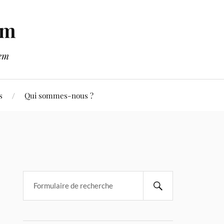
em
lem
s
Qui sommes-nous ?