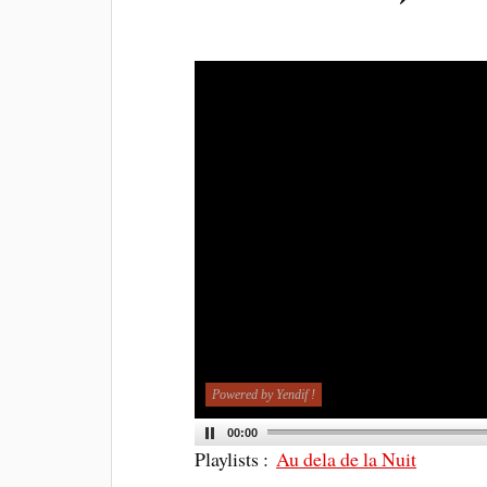
Powered by Yendif !
00:00
Playlists :
Au dela de la Nuit