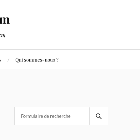
em
lem
s
Qui sommes-nous ?