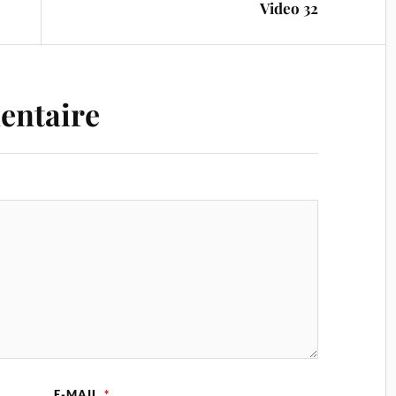
Video 32
entaire
E-MAIL
*