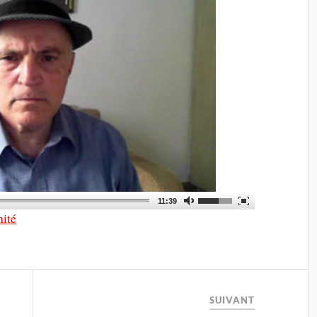
11:39
nité
SUIVANT