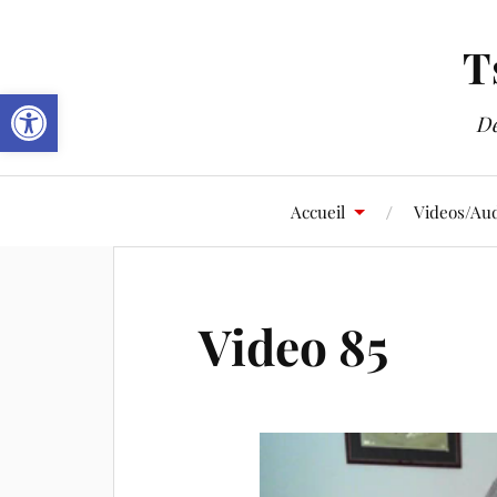
T
Ouvrir la barre d’outils
De
Accueil
Videos/Aud
Video 85