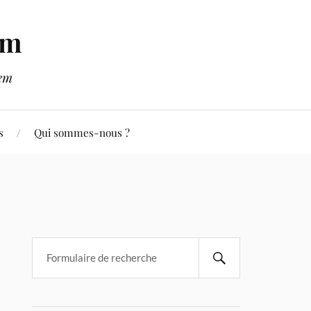
em
lem
s
Qui sommes-nous ?