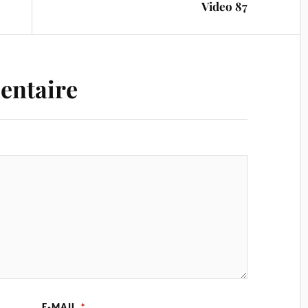
Video 87
entaire
E-MAIL
*