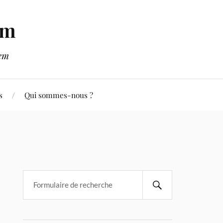
em
lem
s
Qui sommes-nous ?