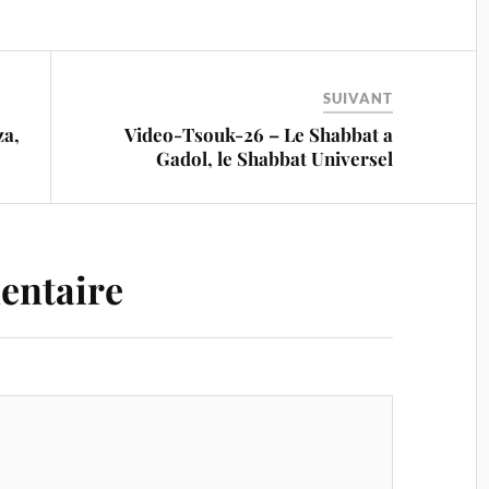
SUIVANT
za,
Video-Tsouk-26 – Le Shabbat a
Gadol, le Shabbat Universel
entaire