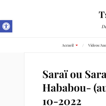
T
Ouvrir la barre d’outils
De
Accueil
Videos/Aud
Saraï ou Sar
Hababou- (au 
10-2022