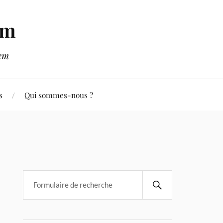
em
lem
s
Qui sommes-nous ?