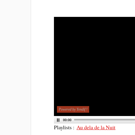
Powered by Yendif !
00:00
Playlists :
Au dela de la Nuit